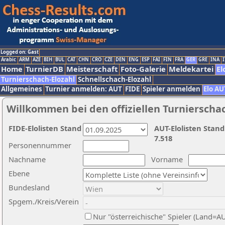
Logged on: Gast
Arabic
ARM
AZE
BIH
BUL
CAT
CHN
CRO
CZE
DEN
ENG
ESP
FAI
FIN
FRA
GER
GRE
INA
I
Home
TurnierDB
Meisterschaft
Foto-Galerie
Meldekartei
El
Turnierschach-Elozahl
Schnellschach-Elozahl
Allgemeines
Turnier anmelden: AUT
FIDE
Spieler anmelden
Elo AU
Willkommen bei den offiziellen Turnierscha
FIDE-Elolisten Stand
AUT-Elolisten Stand
7.518
Personennummer
Nachname
Vorname
Ebene
Bundesland
Spgem./Kreis/Verein
Nur "österreichische" Spieler (Land=A