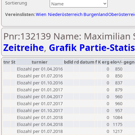
Sortierung
Vereinslisten:
Wien
Niederösterreich
Burgenland
Oberösterrei
Pnr:132139 Name: Maximilian S
Zeitreihe
,
Grafik Partie-Statis
tnr
St
turnier
bdld
rd
datum
f
K
erg
elo+/-
gegn
Elozahl per 01.04.2016
0
850
Elozahl per 01.07.2016
0
850
Elozahl per 01.10.2016
0
837
Elozahl per 01.01.2017
0
879
Elozahl per 01.04.2017
0
960
Elozahl per 01.07.2017
0
960
Elozahl per 01.10.2017
0
957
Elozahl per 01.01.2018
0
1084
Elozahl per 01.04.2018
0
1175
Elozahl per 01.07.2018
0
1217