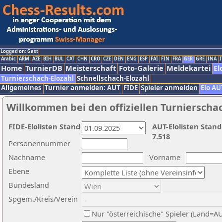
Logged on: Gast
Arabic
ARM
AZE
BIH
BUL
CAT
CHN
CRO
CZE
DEN
ENG
ESP
FAI
FIN
FRA
GER
GRE
INA
I
Home
TurnierDB
Meisterschaft
Foto-Galerie
Meldekartei
El
Turnierschach-Elozahl
Schnellschach-Elozahl
Allgemeines
Turnier anmelden: AUT
FIDE
Spieler anmelden
Elo AU
Willkommen bei den offiziellen Turnierscha
FIDE-Elolisten Stand
AUT-Elolisten Stand
7.518
Personennummer
Nachname
Vorname
Ebene
Bundesland
Spgem./Kreis/Verein
Nur "österreichische" Spieler (Land=A