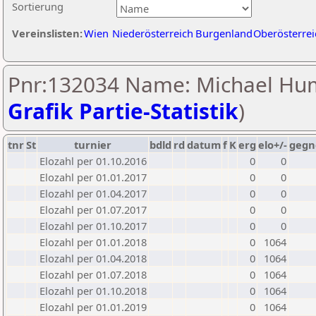
Sortierung
Vereinslisten:
Wien
Niederösterreich
Burgenland
Oberösterrei
Pnr:132034 Name: Michael Hum
Grafik Partie-Statistik
)
tnr
St
turnier
bdld
rd
datum
f
K
erg
elo+/-
gegn
Elozahl per 01.10.2016
0
0
Elozahl per 01.01.2017
0
0
Elozahl per 01.04.2017
0
0
Elozahl per 01.07.2017
0
0
Elozahl per 01.10.2017
0
0
Elozahl per 01.01.2018
0
1064
Elozahl per 01.04.2018
0
1064
Elozahl per 01.07.2018
0
1064
Elozahl per 01.10.2018
0
1064
Elozahl per 01.01.2019
0
1064