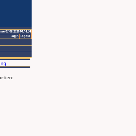
ime 07.08.2026 04:14:34
Login
Logout
artien: