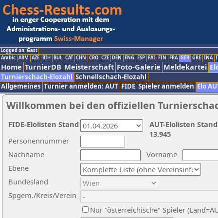
Logged on: Gast
Arabic
ARM
AZE
BIH
BUL
CAT
CHN
CRO
CZE
DEN
ENG
ESP
FAI
FIN
FRA
GER
GRE
INA
I
Home
TurnierDB
Meisterschaft
Foto-Galerie
Meldekartei
El
Turnierschach-Elozahl
Schnellschach-Elozahl
Allgemeines
Turnier anmelden: AUT
FIDE
Spieler anmelden
Elo AU
Willkommen bei den offiziellen Turnierscha
FIDE-Elolisten Stand
AUT-Elolisten Stand
13.945
Personennummer
Nachname
Vorname
Ebene
Bundesland
Spgem./Kreis/Verein
Nur "österreichische" Spieler (Land=A