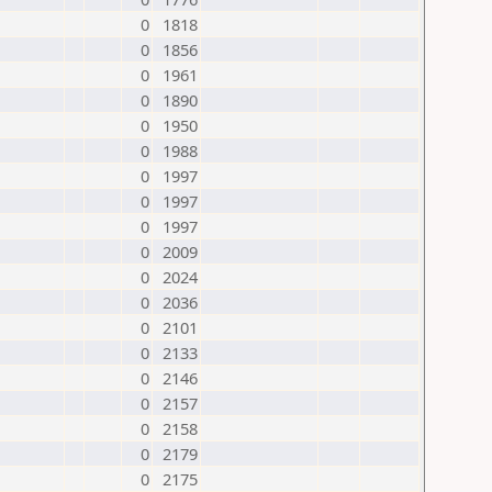
0
1818
0
1856
0
1961
0
1890
0
1950
0
1988
0
1997
0
1997
0
1997
0
2009
0
2024
0
2036
0
2101
0
2133
0
2146
0
2157
0
2158
0
2179
0
2175