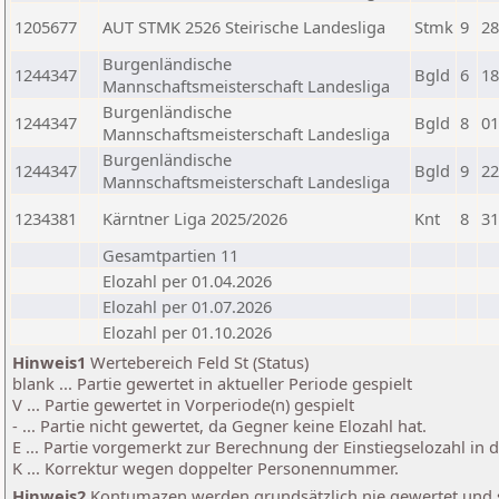
1205677
AUT STMK 2526 Steirische Landesliga
Stmk
9
28
Burgenländische
1244347
Bgld
6
18
Mannschaftsmeisterschaft Landesliga
Burgenländische
1244347
Bgld
8
01
Mannschaftsmeisterschaft Landesliga
Burgenländische
1244347
Bgld
9
22
Mannschaftsmeisterschaft Landesliga
1234381
Kärntner Liga 2025/2026
Knt
8
31
Gesamtpartien 11
Elozahl per 01.04.2026
Elozahl per 01.07.2026
Elozahl per 01.10.2026
Hinweis1
Wertebereich Feld St (Status)
blank ... Partie gewertet in aktueller Periode gespielt
V ... Partie gewertet in Vorperiode(n) gespielt
- ... Partie nicht gewertet, da Gegner keine Elozahl hat.
E ... Partie vorgemerkt zur Berechnung der Einstiegselozahl in
K ... Korrektur wegen doppelter Personennummer.
Hinweis2
Kontumazen werden grundsätzlich nie gewertet und sin