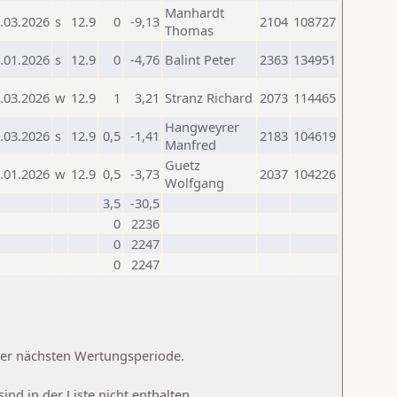
Manhardt
.03.2026
s
12.9
0
-9,13
2104
108727
Thomas
.01.2026
s
12.9
0
-4,76
Balint Peter
2363
134951
.03.2026
w
12.9
1
3,21
Stranz Richard
2073
114465
Hangweyrer
.03.2026
s
12.9
0,5
-1,41
2183
104619
Manfred
Guetz
.01.2026
w
12.9
0,5
-3,73
2037
104226
Wolfgang
3,5
-30,5
0
2236
0
2247
0
2247
 der nächsten Wertungsperiode.
d in der Liste nicht enthalten.