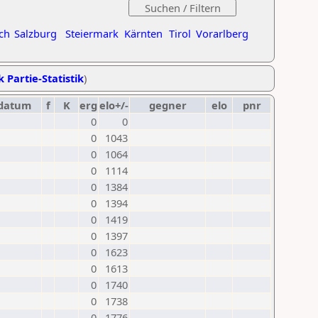
ch
Salzburg
Steiermark
Kärnten
Tirol
Vorarlberg
k Partie-Statistik
)
datum
f
K
erg
elo+/-
gegner
elo
pnr
0
0
0
1043
0
1064
0
1114
0
1384
0
1394
0
1419
0
1397
0
1623
0
1613
0
1740
0
1738
0
1776