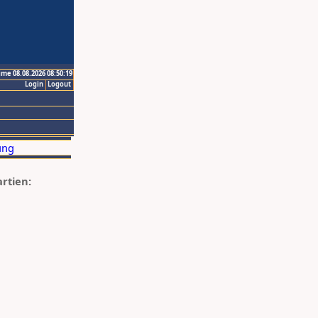
ime 08.08.2026 08:50:19
Login
Logout
artien: