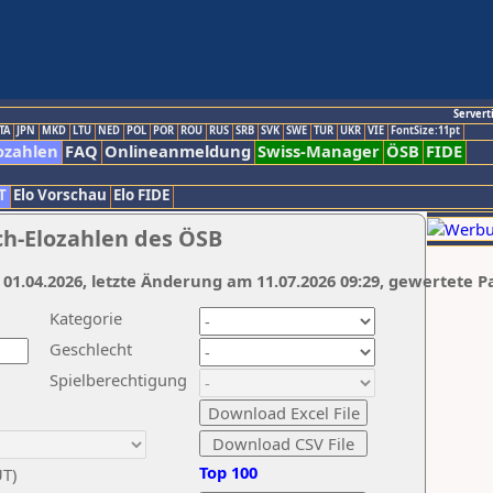
Servert
TA
JPN
MKD
LTU
NED
POL
POR
ROU
RUS
SRB
SVK
SWE
TUR
UKR
VIE
FontSize:11pt
ozahlen
FAQ
Onlineanmeldung
Swiss-Manager
ÖSB
FIDE
T
Elo Vorschau
Elo FIDE
ch-Elozahlen des ÖSB
 01.04.2026, letzte Änderung am 11.07.2026 09:29, gewertete P
Kategorie
Geschlecht
Spielberechtigung
Top 100
UT)