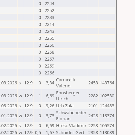
0
2244
0
2252
0
2233
0
2214
0
2243
0
2255
0
2250
0
2268
0
2267
0
2269
0
2266
Carnicelli
.03.2026
s
12.9
0
-3,34
2453
143764
Valerio
Ennsberger
.03.2026
w
12.9
1
6,69
2282
102530
Ulrich
.03.2026
s
12.9
0
-9,26
Urh Zala
2101
124483
Schwabeneder
.01.2026
w
12.9
0
-3,73
2428
113374
Florian
.02.2026
s
12.9
0
-6,69
Hresc Vladimir
2253
105574
.02.2026
w
12.9
0,5
1,67
Schnider Gert
2358
113089