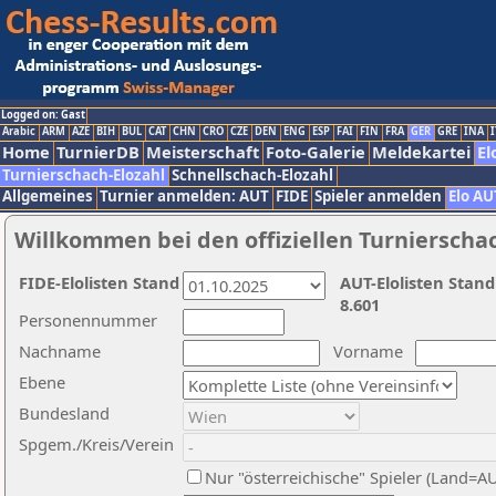
Logged on: Gast
Arabic
ARM
AZE
BIH
BUL
CAT
CHN
CRO
CZE
DEN
ENG
ESP
FAI
FIN
FRA
GER
GRE
INA
I
Home
TurnierDB
Meisterschaft
Foto-Galerie
Meldekartei
El
Turnierschach-Elozahl
Schnellschach-Elozahl
Allgemeines
Turnier anmelden: AUT
FIDE
Spieler anmelden
Elo AU
Willkommen bei den offiziellen Turnierscha
FIDE-Elolisten Stand
AUT-Elolisten Stand
8.601
Personennummer
Nachname
Vorname
Ebene
Bundesland
Spgem./Kreis/Verein
Nur "österreichische" Spieler (Land=A