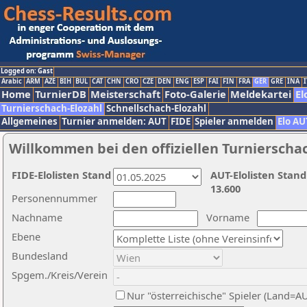
Logged on: Gast
Arabic
ARM
AZE
BIH
BUL
CAT
CHN
CRO
CZE
DEN
ENG
ESP
FAI
FIN
FRA
GER
GRE
INA
I
Home
TurnierDB
Meisterschaft
Foto-Galerie
Meldekartei
El
Turnierschach-Elozahl
Schnellschach-Elozahl
Allgemeines
Turnier anmelden: AUT
FIDE
Spieler anmelden
Elo AU
Willkommen bei den offiziellen Turnierscha
FIDE-Elolisten Stand
AUT-Elolisten Stand
13.600
Personennummer
Nachname
Vorname
Ebene
Bundesland
Spgem./Kreis/Verein
Nur "österreichische" Spieler (Land=A