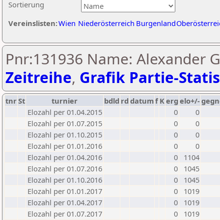
Sortierung
Vereinslisten:
Wien
Niederösterreich
Burgenland
Oberösterrei
Pnr:131936 Name: Alexander G
Zeitreihe
,
Grafik Partie-Statis
tnr
St
turnier
bdld
rd
datum
f
K
erg
elo+/-
gegn
Elozahl per 01.04.2015
0
0
Elozahl per 01.07.2015
0
0
Elozahl per 01.10.2015
0
0
Elozahl per 01.01.2016
0
0
Elozahl per 01.04.2016
0
1104
Elozahl per 01.07.2016
0
1045
Elozahl per 01.10.2016
0
1045
Elozahl per 01.01.2017
0
1019
Elozahl per 01.04.2017
0
1019
Elozahl per 01.07.2017
0
1019