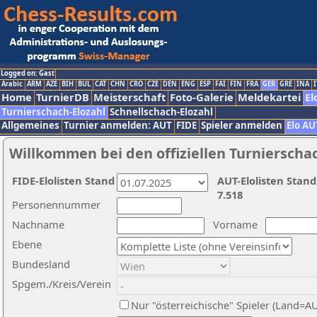
Logged on: Gast
Arabic
ARM
AZE
BIH
BUL
CAT
CHN
CRO
CZE
DEN
ENG
ESP
FAI
FIN
FRA
GER
GRE
INA
I
Home
TurnierDB
Meisterschaft
Foto-Galerie
Meldekartei
El
Turnierschach-Elozahl
Schnellschach-Elozahl
Allgemeines
Turnier anmelden: AUT
FIDE
Spieler anmelden
Elo AU
Willkommen bei den offiziellen Turnierscha
FIDE-Elolisten Stand
AUT-Elolisten Stand
7.518
Personennummer
Nachname
Vorname
Ebene
Bundesland
Spgem./Kreis/Verein
Nur "österreichische" Spieler (Land=A