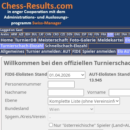
Logged on: Gast
Arabic
ARM
AZE
BIH
BUL
CAT
CHN
CRO
CZE
DEN
ENG
ESP
FAI
FIN
FRA
GER
GRE
INA
I
Home
TurnierDB
Meisterschaft
Foto-Galerie
Meldekartei
El
Turnierschach-Elozahl
Schnellschach-Elozahl
Allgemeines
Turnier anmelden: AUT
FIDE
Spieler anmelden
Elo AU
Willkommen bei den offiziellen Turnierscha
FIDE-Elolisten Stand
AUT-Elolisten Stand
13.945
Personennummer
Nachname
Vorname
Ebene
Bundesland
Spgem./Kreis/Verein
Nur "österreichische" Spieler (Land=A