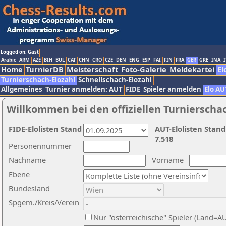
Logged on: Gast
Arabic
ARM
AZE
BIH
BUL
CAT
CHN
CRO
CZE
DEN
ENG
ESP
FAI
FIN
FRA
GER
GRE
INA
I
Home
TurnierDB
Meisterschaft
Foto-Galerie
Meldekartei
El
Turnierschach-Elozahl
Schnellschach-Elozahl
Allgemeines
Turnier anmelden: AUT
FIDE
Spieler anmelden
Elo AU
Willkommen bei den offiziellen Turnierscha
FIDE-Elolisten Stand
AUT-Elolisten Stand
7.518
Personennummer
Nachname
Vorname
Ebene
Bundesland
Spgem./Kreis/Verein
Nur "österreichische" Spieler (Land=A