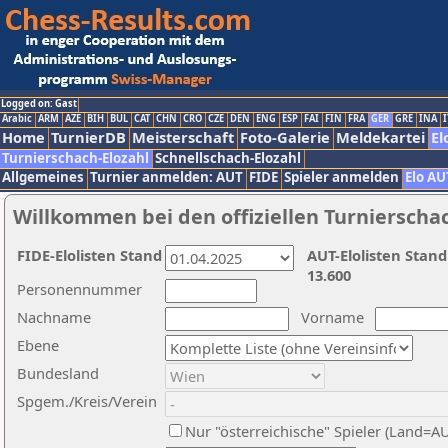
Logged on: Gast
Arabic
ARM
AZE
BIH
BUL
CAT
CHN
CRO
CZE
DEN
ENG
ESP
FAI
FIN
FRA
GER
GRE
INA
I
Home
TurnierDB
Meisterschaft
Foto-Galerie
Meldekartei
El
Turnierschach-Elozahl
Schnellschach-Elozahl
Allgemeines
Turnier anmelden: AUT
FIDE
Spieler anmelden
Elo AU
Willkommen bei den offiziellen Turnierscha
FIDE-Elolisten Stand
AUT-Elolisten Stand
13.600
Personennummer
Nachname
Vorname
Ebene
Bundesland
Spgem./Kreis/Verein
Nur "österreichische" Spieler (Land=A