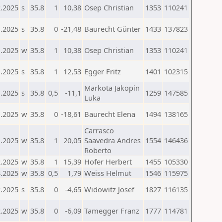
2.2025
s
35.8
1
10,38
Osep Christian
1353
110241
1.2025
s
35.8
0
-21,48
Baurecht Günter
1433
137823
1.2025
w
35.8
1
10,38
Osep Christian
1353
110241
1.2025
s
35.8
1
12,53
Egger Fritz
1401
102315
Markota Jakopin
1.2025
s
35.8
0,5
-11,1
1259
147585
Luka
1.2025
w
35.8
0
-18,61
Baurecht Elena
1494
138165
Carrasco
1.2025
w
35.8
1
20,05
Saavedra Andres
1554
146436
Roberto
2.2025
w
35.8
1
15,39
Hofer Herbert
1455
105330
3.2025
w
35.8
0,5
1,79
Weiss Helmut
1546
115975
2.2025
s
35.8
0
-4,65
Widowitz Josef
1827
116135
2.2025
w
35.8
0
-6,09
Tamegger Franz
1777
114781