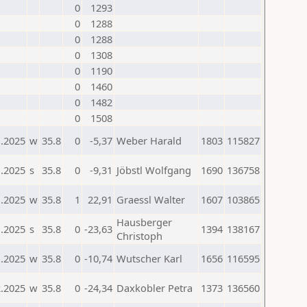
0
1293
0
1288
0
1288
0
1308
0
1190
0
1460
0
1482
0
1508
1.2025
w
35.8
0
-5,37
Weber Harald
1803
115827
1.2025
s
35.8
0
-9,31
Jöbstl Wolfgang
1690
136758
1.2025
w
35.8
1
22,91
Graessl Walter
1607
103865
Hausberger
1.2025
s
35.8
0
-23,63
1394
138167
Christoph
1.2025
w
35.8
0
-10,74
Wutscher Karl
1656
116595
2.2025
w
35.8
0
-24,34
Daxkobler Petra
1373
136560