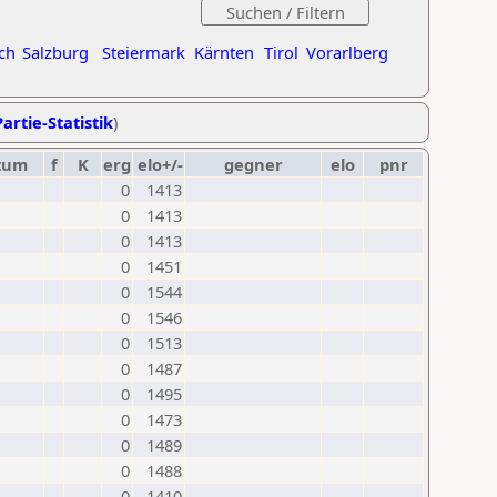
ch
Salzburg
Steiermark
Kärnten
Tirol
Vorarlberg
artie-Statistik
)
tum
f
K
erg
elo+/-
gegner
elo
pnr
0
1413
0
1413
0
1413
0
1451
0
1544
0
1546
0
1513
0
1487
0
1495
0
1473
0
1489
0
1488
0
1410