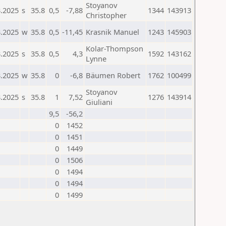
Stoyanov
3.2025
s
35.8
0,5
-7,88
1344
143913
Christopher
3.2025
w
35.8
0,5
-11,45
Krasnik Manuel
1243
145903
Kolar-Thompson
3.2025
s
35.8
0,5
4,3
1592
143162
Lynne
3.2025
w
35.8
0
-6,8
Bäumen Robert
1762
100499
Stoyanov
3.2025
s
35.8
1
7,52
1276
143914
Giuliani
9,5
-56,2
0
1452
0
1451
0
1449
0
1506
0
1494
0
1494
0
1499