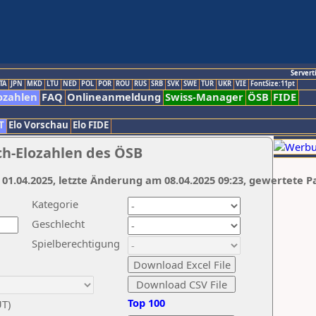
Servert
TA
JPN
MKD
LTU
NED
POL
POR
ROU
RUS
SRB
SVK
SWE
TUR
UKR
VIE
FontSize:11pt
ozahlen
FAQ
Onlineanmeldung
Swiss-Manager
ÖSB
FIDE
T
Elo Vorschau
Elo FIDE
ch-Elozahlen des ÖSB
 01.04.2025, letzte Änderung am 08.04.2025 09:23, gewertete P
Kategorie
Geschlecht
Spielberechtigung
Top 100
UT)