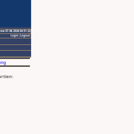
ime 07.08.2026 04:51:22
Login
Logout
artien: