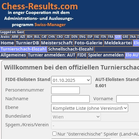
Logged on: Gast
Arabic
ARM
AZE
BIH
BUL
CAT
CHN
CRO
CZE
DEN
ENG
ESP
FAI
FIN
FRA
GER
GRE
INA
I
Home
TurnierDB
Meisterschaft
Foto-Galerie
Meldekartei
El
Turnierschach-Elozahl
Schnellschach-Elozahl
Allgemeines
Turnier anmelden: AUT
FIDE
Spieler anmelden
Elo AU
Willkommen bei den offiziellen Turnierscha
FIDE-Elolisten Stand
AUT-Elolisten Stand
8.601
Personennummer
Nachname
Vorname
Ebene
Bundesland
Spgem./Kreis/Verein
Nur "österreichische" Spieler (Land=A