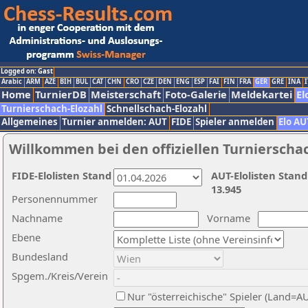
Logged on: Gast
Arabic
ARM
AZE
BIH
BUL
CAT
CHN
CRO
CZE
DEN
ENG
ESP
FAI
FIN
FRA
GER
GRE
INA
I
Home
TurnierDB
Meisterschaft
Foto-Galerie
Meldekartei
El
Turnierschach-Elozahl
Schnellschach-Elozahl
Allgemeines
Turnier anmelden: AUT
FIDE
Spieler anmelden
Elo AU
Willkommen bei den offiziellen Turnierscha
FIDE-Elolisten Stand
AUT-Elolisten Stand
13.945
Personennummer
Nachname
Vorname
Ebene
Bundesland
Spgem./Kreis/Verein
Nur "österreichische" Spieler (Land=A