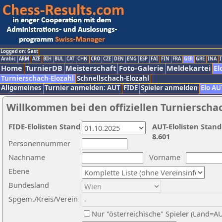
Logged on: Gast
Arabic
ARM
AZE
BIH
BUL
CAT
CHN
CRO
CZE
DEN
ENG
ESP
FAI
FIN
FRA
GER
GRE
INA
I
Home
TurnierDB
Meisterschaft
Foto-Galerie
Meldekartei
El
Turnierschach-Elozahl
Schnellschach-Elozahl
Allgemeines
Turnier anmelden: AUT
FIDE
Spieler anmelden
Elo AU
Willkommen bei den offiziellen Turnierscha
FIDE-Elolisten Stand
AUT-Elolisten Stand
8.601
Personennummer
Nachname
Vorname
Ebene
Bundesland
Spgem./Kreis/Verein
Nur "österreichische" Spieler (Land=A