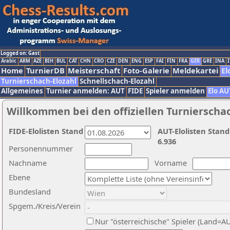
Logged on: Gast
Arabic
ARM
AZE
BIH
BUL
CAT
CHN
CRO
CZE
DEN
ENG
ESP
FAI
FIN
FRA
GER
GRE
INA
I
Home
TurnierDB
Meisterschaft
Foto-Galerie
Meldekartei
El
Turnierschach-Elozahl
Schnellschach-Elozahl
Allgemeines
Turnier anmelden: AUT
FIDE
Spieler anmelden
Elo AU
Willkommen bei den offiziellen Turnierscha
FIDE-Elolisten Stand
AUT-Elolisten Stand
6.936
Personennummer
Nachname
Vorname
Ebene
Bundesland
Spgem./Kreis/Verein
Nur "österreichische" Spieler (Land=A