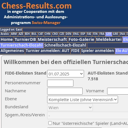
Logged on: Gast
Arabic
ARM
AZE
BIH
BUL
CAT
CHN
CRO
CZE
DEN
ENG
ESP
FAI
FIN
FRA
GER
GRE
INA
I
Home
TurnierDB
Meisterschaft
Foto-Galerie
Meldekartei
El
Turnierschach-Elozahl
Schnellschach-Elozahl
Allgemeines
Turnier anmelden: AUT
FIDE
Spieler anmelden
Elo AU
Willkommen bei den offiziellen Turnierscha
FIDE-Elolisten Stand
AUT-Elolisten Stand
7.518
Personennummer
Nachname
Vorname
Ebene
Bundesland
Spgem./Kreis/Verein
Nur "österreichische" Spieler (Land=A