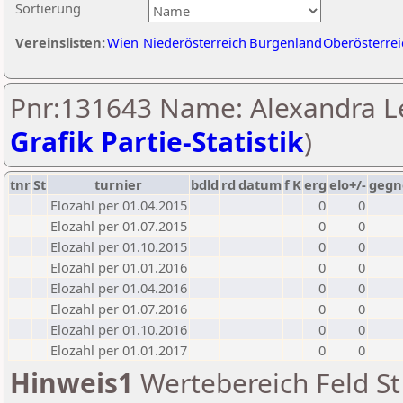
Sortierung
Vereinslisten:
Wien
Niederösterreich
Burgenland
Oberösterrei
Pnr:131643 Name: Alexandra Lei
Grafik Partie-Statistik
)
tnr
St
turnier
bdld
rd
datum
f
K
erg
elo+/-
gegn
Elozahl per 01.04.2015
0
0
Elozahl per 01.07.2015
0
0
Elozahl per 01.10.2015
0
0
Elozahl per 01.01.2016
0
0
Elozahl per 01.04.2016
0
0
Elozahl per 01.07.2016
0
0
Elozahl per 01.10.2016
0
0
Elozahl per 01.01.2017
0
0
Hinweis1
Wertebereich Feld St 