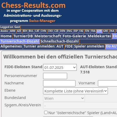
Logged on: Gast
Arabic
ARM
AZE
BIH
BUL
CAT
CHN
CRO
CZE
DEN
ENG
ESP
FAI
FIN
FRA
GER
GRE
INA
I
Home
TurnierDB
Meisterschaft
Foto-Galerie
Meldekartei
El
Turnierschach-Elozahl
Schnellschach-Elozahl
Allgemeines
Turnier anmelden: AUT
FIDE
Spieler anmelden
Elo AU
Willkommen bei den offiziellen Turnierscha
FIDE-Elolisten Stand
AUT-Elolisten Stand
7.518
Personennummer
Nachname
Vorname
Ebene
Bundesland
Spgem./Kreis/Verein
Nur "österreichische" Spieler (Land=A