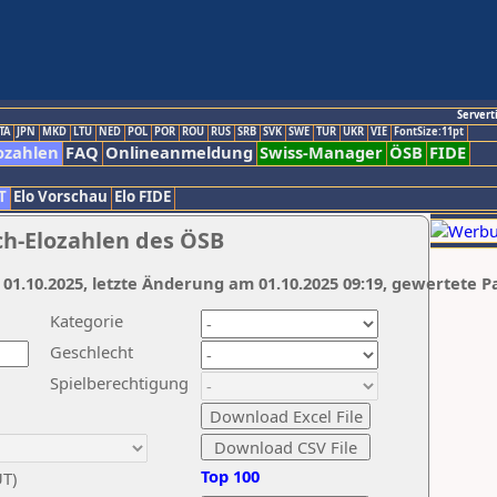
Servert
TA
JPN
MKD
LTU
NED
POL
POR
ROU
RUS
SRB
SVK
SWE
TUR
UKR
VIE
FontSize:11pt
ozahlen
FAQ
Onlineanmeldung
Swiss-Manager
ÖSB
FIDE
T
Elo Vorschau
Elo FIDE
ch-Elozahlen des ÖSB
 01.10.2025, letzte Änderung am 01.10.2025 09:19, gewertete P
Kategorie
Geschlecht
Spielberechtigung
Top 100
UT)