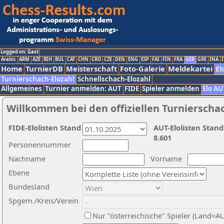
Logged on: Gast
Arabic
ARM
AZE
BIH
BUL
CAT
CHN
CRO
CZE
DEN
ENG
ESP
FAI
FIN
FRA
GER
GRE
INA
I
Home
TurnierDB
Meisterschaft
Foto-Galerie
Meldekartei
El
Turnierschach-Elozahl
Schnellschach-Elozahl
Allgemeines
Turnier anmelden: AUT
FIDE
Spieler anmelden
Elo AU
Willkommen bei den offiziellen Turnierscha
FIDE-Elolisten Stand
AUT-Elolisten Stand
8.601
Personennummer
Nachname
Vorname
Ebene
Bundesland
Spgem./Kreis/Verein
Nur "österreichische" Spieler (Land=A