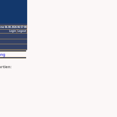
ime 06.08.2026 06:57:00
Login
Logout
artien: