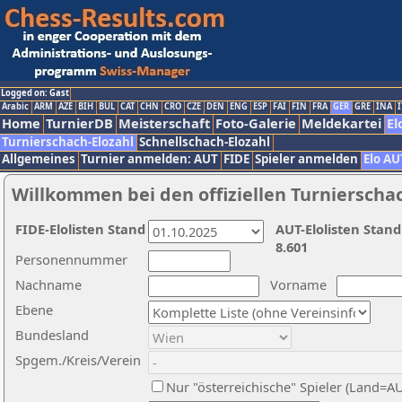
Logged on: Gast
Arabic
ARM
AZE
BIH
BUL
CAT
CHN
CRO
CZE
DEN
ENG
ESP
FAI
FIN
FRA
GER
GRE
INA
I
Home
TurnierDB
Meisterschaft
Foto-Galerie
Meldekartei
El
Turnierschach-Elozahl
Schnellschach-Elozahl
Allgemeines
Turnier anmelden: AUT
FIDE
Spieler anmelden
Elo AU
Willkommen bei den offiziellen Turnierscha
FIDE-Elolisten Stand
AUT-Elolisten Stand
8.601
Personennummer
Nachname
Vorname
Ebene
Bundesland
Spgem./Kreis/Verein
Nur "österreichische" Spieler (Land=A