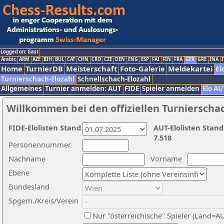
Logged on: Gast
Arabic
ARM
AZE
BIH
BUL
CAT
CHN
CRO
CZE
DEN
ENG
ESP
FAI
FIN
FRA
GER
GRE
INA
I
Home
TurnierDB
Meisterschaft
Foto-Galerie
Meldekartei
El
Turnierschach-Elozahl
Schnellschach-Elozahl
Allgemeines
Turnier anmelden: AUT
FIDE
Spieler anmelden
Elo AU
Willkommen bei den offiziellen Turnierscha
FIDE-Elolisten Stand
AUT-Elolisten Stand
7.518
Personennummer
Nachname
Vorname
Ebene
Bundesland
Spgem./Kreis/Verein
Nur "österreichische" Spieler (Land=A