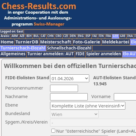
Logged on: Gast
Arabic
ARM
AZE
BIH
BUL
CAT
CHN
CRO
CZE
DEN
ENG
ESP
FAI
FIN
FRA
GER
GRE
INA
I
Home
TurnierDB
Meisterschaft
Foto-Galerie
Meldekartei
El
Turnierschach-Elozahl
Schnellschach-Elozahl
Allgemeines
Turnier anmelden: AUT
FIDE
Spieler anmelden
Elo AU
Willkommen bei den offiziellen Turnierscha
FIDE-Elolisten Stand
AUT-Elolisten Stand
13.945
Personennummer
Nachname
Vorname
Ebene
Bundesland
Spgem./Kreis/Verein
Nur "österreichische" Spieler (Land=A