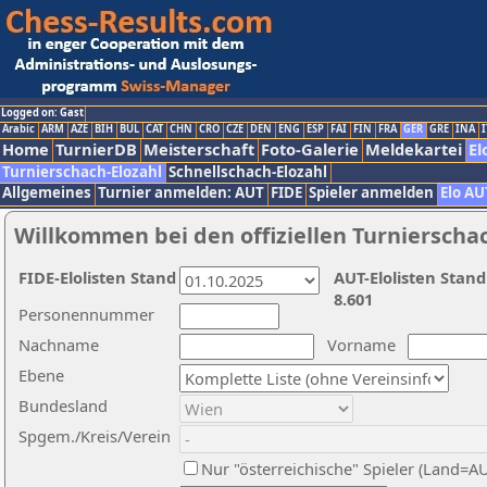
Logged on: Gast
Arabic
ARM
AZE
BIH
BUL
CAT
CHN
CRO
CZE
DEN
ENG
ESP
FAI
FIN
FRA
GER
GRE
INA
I
Home
TurnierDB
Meisterschaft
Foto-Galerie
Meldekartei
El
Turnierschach-Elozahl
Schnellschach-Elozahl
Allgemeines
Turnier anmelden: AUT
FIDE
Spieler anmelden
Elo AU
Willkommen bei den offiziellen Turnierscha
FIDE-Elolisten Stand
AUT-Elolisten Stand
8.601
Personennummer
Nachname
Vorname
Ebene
Bundesland
Spgem./Kreis/Verein
Nur "österreichische" Spieler (Land=A