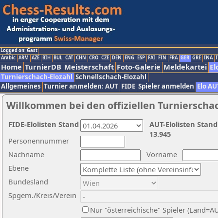
Logged on: Gast
Arabic
ARM
AZE
BIH
BUL
CAT
CHN
CRO
CZE
DEN
ENG
ESP
FAI
FIN
FRA
GER
GRE
INA
I
Home
TurnierDB
Meisterschaft
Foto-Galerie
Meldekartei
El
Turnierschach-Elozahl
Schnellschach-Elozahl
Allgemeines
Turnier anmelden: AUT
FIDE
Spieler anmelden
Elo AU
Willkommen bei den offiziellen Turnierscha
FIDE-Elolisten Stand
AUT-Elolisten Stand
13.945
Personennummer
Nachname
Vorname
Ebene
Bundesland
Spgem./Kreis/Verein
Nur "österreichische" Spieler (Land=A