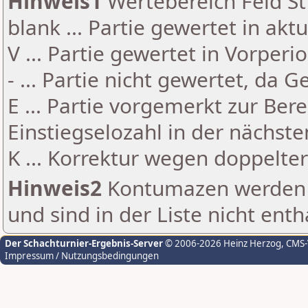
Hinweis1
Wertebereich Feld St 
blank ... Partie gewertet in akt
V ... Partie gewertet in Vorperi
- ... Partie nicht gewertet, da 
E ... Partie vorgemerkt zur Be
Einstiegselozahl in der nächst
K ... Korrektur wegen doppelt
Hinweis2
Kontumazen werden g
und sind in der Liste nicht enth
Der Schachturnier-Ergebnis-Server
© 2006-2026 Heinz Herzog
, CMS
Impressum / Nutzungsbedingungen