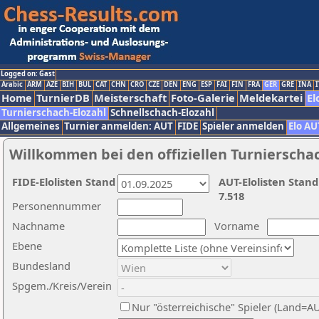
Logged on: Gast
Arabic
ARM
AZE
BIH
BUL
CAT
CHN
CRO
CZE
DEN
ENG
ESP
FAI
FIN
FRA
GER
GRE
INA
I
Home
TurnierDB
Meisterschaft
Foto-Galerie
Meldekartei
El
Turnierschach-Elozahl
Schnellschach-Elozahl
Allgemeines
Turnier anmelden: AUT
FIDE
Spieler anmelden
Elo AU
Willkommen bei den offiziellen Turnierscha
FIDE-Elolisten Stand
AUT-Elolisten Stand
7.518
Personennummer
Nachname
Vorname
Ebene
Bundesland
Spgem./Kreis/Verein
Nur "österreichische" Spieler (Land=A