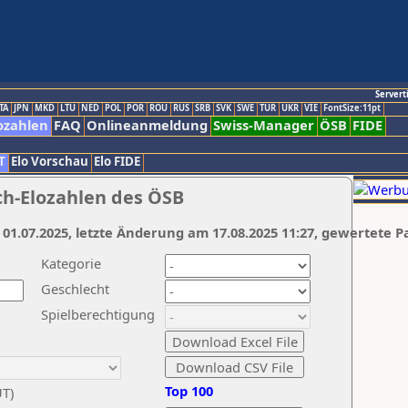
Servert
TA
JPN
MKD
LTU
NED
POL
POR
ROU
RUS
SRB
SVK
SWE
TUR
UKR
VIE
FontSize:11pt
ozahlen
FAQ
Onlineanmeldung
Swiss-Manager
ÖSB
FIDE
T
Elo Vorschau
Elo FIDE
ch-Elozahlen des ÖSB
 01.07.2025, letzte Änderung am 17.08.2025 11:27, gewertete P
Kategorie
Geschlecht
Spielberechtigung
Top 100
UT)