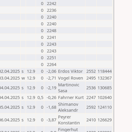
0
2242
0
2236
0
2240
0
2240
0
2248
0
2241
0
2243
0
2243
0
2251
0
2264
02.04.2025
s
12.9
0
-2,06
Erdos Viktor
2552
118444
03.04.2025
w
12.9
0
-2,71
Vogel Roven
2495
132367
Martinovic
04.04.2025
s
12.9
0
-2,19
2536
130685
Sasa
04.04.2025
s
12.9
0,5
-0,26
Fahrner Kurt
2247
102640
Shimanov
05.04.2025
s
12.9
0
-1,68
2592
124110
Aleksandr
Peyrer
06.04.2025
s
12.9
0
-3,87
2410
126629
Konstantin
Fingerhut