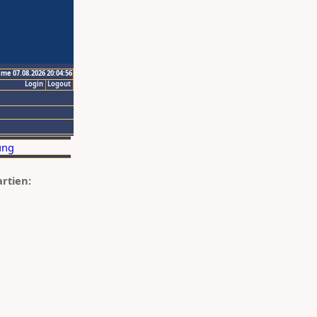
ime 07.08.2026 20:04:56
Login
Logout
artien: