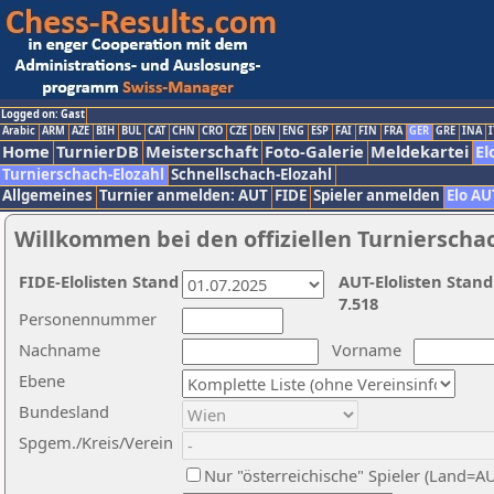
Logged on: Gast
Arabic
ARM
AZE
BIH
BUL
CAT
CHN
CRO
CZE
DEN
ENG
ESP
FAI
FIN
FRA
GER
GRE
INA
I
Home
TurnierDB
Meisterschaft
Foto-Galerie
Meldekartei
El
Turnierschach-Elozahl
Schnellschach-Elozahl
Allgemeines
Turnier anmelden: AUT
FIDE
Spieler anmelden
Elo AU
Willkommen bei den offiziellen Turnierscha
FIDE-Elolisten Stand
AUT-Elolisten Stand
7.518
Personennummer
Nachname
Vorname
Ebene
Bundesland
Spgem./Kreis/Verein
Nur "österreichische" Spieler (Land=A