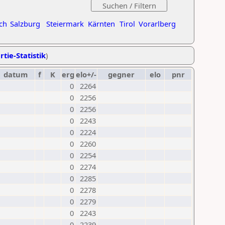
ch
Salzburg
Steiermark
Kärnten
Tirol
Vorarlberg
rtie-Statistik
)
datum
f
K
erg
elo+/-
gegner
elo
pnr
0
2264
0
2256
0
2256
0
2243
0
2224
0
2260
0
2254
0
2274
0
2285
0
2278
0
2279
0
2243
0
2239