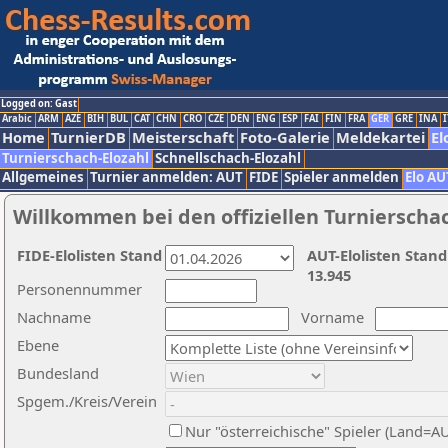
Logged on: Gast
Arabic
ARM
AZE
BIH
BUL
CAT
CHN
CRO
CZE
DEN
ENG
ESP
FAI
FIN
FRA
GER
GRE
INA
I
Home
TurnierDB
Meisterschaft
Foto-Galerie
Meldekartei
El
Turnierschach-Elozahl
Schnellschach-Elozahl
Allgemeines
Turnier anmelden: AUT
FIDE
Spieler anmelden
Elo AU
Willkommen bei den offiziellen Turnierscha
FIDE-Elolisten Stand
AUT-Elolisten Stand
13.945
Personennummer
Nachname
Vorname
Ebene
Bundesland
Spgem./Kreis/Verein
Nur "österreichische" Spieler (Land=A