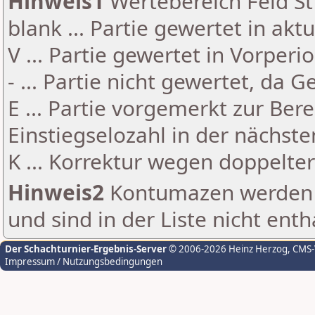
Hinweis1
Wertebereich Feld St 
blank ... Partie gewertet in akt
V ... Partie gewertet in Vorperi
- ... Partie nicht gewertet, da 
E ... Partie vorgemerkt zur Be
Einstiegselozahl in der nächst
K ... Korrektur wegen doppelt
Hinweis2
Kontumazen werden g
und sind in der Liste nicht enth
Der Schachturnier-Ergebnis-Server
© 2006-2026 Heinz Herzog
, CMS
Impressum / Nutzungsbedingungen