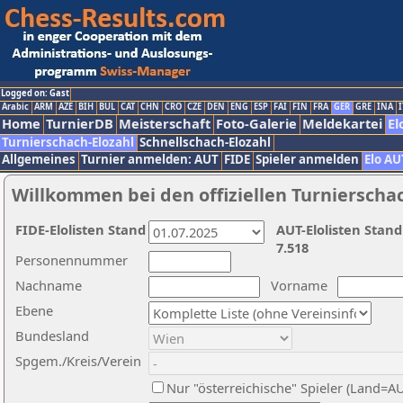
Logged on: Gast
Arabic
ARM
AZE
BIH
BUL
CAT
CHN
CRO
CZE
DEN
ENG
ESP
FAI
FIN
FRA
GER
GRE
INA
I
Home
TurnierDB
Meisterschaft
Foto-Galerie
Meldekartei
El
Turnierschach-Elozahl
Schnellschach-Elozahl
Allgemeines
Turnier anmelden: AUT
FIDE
Spieler anmelden
Elo AU
Willkommen bei den offiziellen Turnierscha
FIDE-Elolisten Stand
AUT-Elolisten Stand
7.518
Personennummer
Nachname
Vorname
Ebene
Bundesland
Spgem./Kreis/Verein
Nur "österreichische" Spieler (Land=A