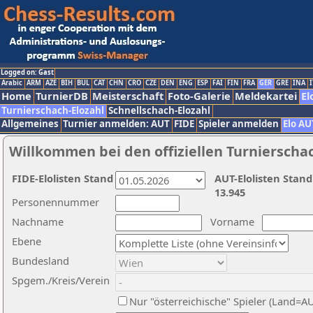
Logged on: Gast
Arabic
ARM
AZE
BIH
BUL
CAT
CHN
CRO
CZE
DEN
ENG
ESP
FAI
FIN
FRA
GER
GRE
INA
I
Home
TurnierDB
Meisterschaft
Foto-Galerie
Meldekartei
El
Turnierschach-Elozahl
Schnellschach-Elozahl
Allgemeines
Turnier anmelden: AUT
FIDE
Spieler anmelden
Elo AU
Willkommen bei den offiziellen Turnierscha
FIDE-Elolisten Stand
AUT-Elolisten Stand
13.945
Personennummer
Nachname
Vorname
Ebene
Bundesland
Spgem./Kreis/Verein
Nur "österreichische" Spieler (Land=A