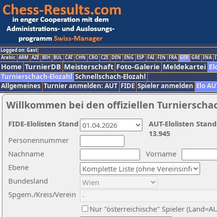
Logged on: Gast
Arabic
ARM
AZE
BIH
BUL
CAT
CHN
CRO
CZE
DEN
ENG
ESP
FAI
FIN
FRA
GER
GRE
INA
I
Home
TurnierDB
Meisterschaft
Foto-Galerie
Meldekartei
El
Turnierschach-Elozahl
Schnellschach-Elozahl
Allgemeines
Turnier anmelden: AUT
FIDE
Spieler anmelden
Elo AU
Willkommen bei den offiziellen Turnierscha
FIDE-Elolisten Stand
AUT-Elolisten Stand
13.945
Personennummer
Nachname
Vorname
Ebene
Bundesland
Spgem./Kreis/Verein
Nur "österreichische" Spieler (Land=A