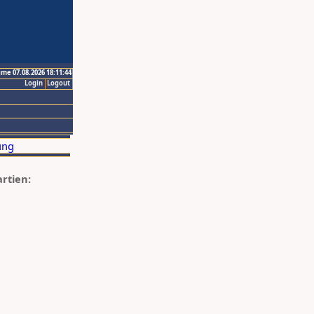
ime 07.08.2026 18:11:44
Login
Logout
artien: