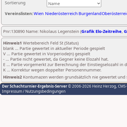
Sortierung
Vereinslisten:
Wien
Niederösterreich
Burgenland
Oberösterrei
Pnr:130890 Name: Nikolaus Legenstein (
Grafik Elo-Zeitreihe
,
G
Hinweis1
Wertebereich Feld St (Status)
blank ... Partie gewertet in aktueller Periode gespielt
V ... Partie gewertet in Vorperiode(n) gespielt
- ... Partie nicht gewertet, da Gegner keine Elozahl hat.
E ... Partie vorgemerkt zur Berechnung der Einstiegselozahl in
K ... Korrektur wegen doppelter Personennummer.
Hinweis2
Kontumazen werden grundsätzlich nie gewertet und sin
Der Schachturnier-Ergebnis-Server
© 2006-2026 Heinz Herzog
, CMS
Impressum / Nutzungsbedingungen