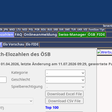
Servert
TA
JPN
MKD
LTU
NED
POL
POR
ROU
RUS
SRB
SVK
SWE
TUR
UKR
VIE
FontSize:11pt
ozahlen
FAQ
Onlineanmeldung
Swiss-Manager
ÖSB
FIDE
T
Elo Vorschau
Elo FIDE
ch-Elozahlen des ÖSB
 01.04.2026, letzte Änderung am 11.07.2026 09:29, gewertete P
Kategorie
Geschlecht
Spielberechtigung
Top 100
UT)