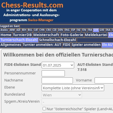
Logged on: Gast
Arabic
ARM
AZE
BIH
BUL
CAT
CHN
CRO
CZE
DEN
ENG
ESP
FAI
FIN
FRA
GER
GRE
INA
I
Home
TurnierDB
Meisterschaft
Foto-Galerie
Meldekartei
El
Turnierschach-Elozahl
Schnellschach-Elozahl
Allgemeines
Turnier anmelden: AUT
FIDE
Spieler anmelden
Elo AU
Willkommen bei den offiziellen Turnierscha
FIDE-Elolisten Stand
AUT-Elolisten Stand
7.518
Personennummer
Nachname
Vorname
Ebene
Bundesland
Spgem./Kreis/Verein
Nur "österreichische" Spieler (Land=A