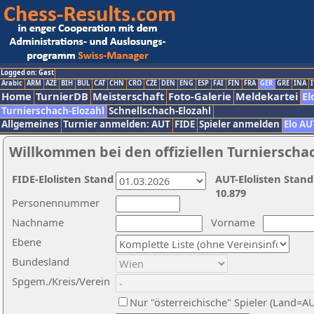
Logged on: Gast
Arabic
ARM
AZE
BIH
BUL
CAT
CHN
CRO
CZE
DEN
ENG
ESP
FAI
FIN
FRA
GER
GRE
INA
I
Home
TurnierDB
Meisterschaft
Foto-Galerie
Meldekartei
El
Turnierschach-Elozahl
Schnellschach-Elozahl
Allgemeines
Turnier anmelden: AUT
FIDE
Spieler anmelden
Elo AU
Willkommen bei den offiziellen Turnierscha
FIDE-Elolisten Stand
AUT-Elolisten Stand
10.879
Personennummer
Nachname
Vorname
Ebene
Bundesland
Spgem./Kreis/Verein
Nur "österreichische" Spieler (Land=A