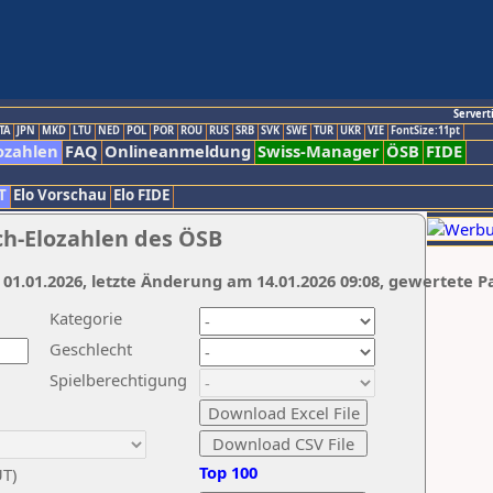
Servert
TA
JPN
MKD
LTU
NED
POL
POR
ROU
RUS
SRB
SVK
SWE
TUR
UKR
VIE
FontSize:11pt
ozahlen
FAQ
Onlineanmeldung
Swiss-Manager
ÖSB
FIDE
T
Elo Vorschau
Elo FIDE
ch-Elozahlen des ÖSB
 01.01.2026, letzte Änderung am 14.01.2026 09:08, gewertete P
Kategorie
Geschlecht
Spielberechtigung
Top 100
UT)