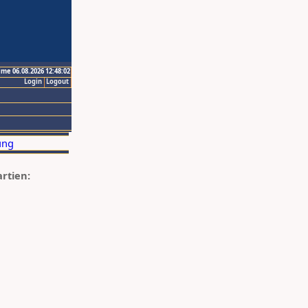
ime 06.08.2026 12:48:02
Login
Logout
artien: