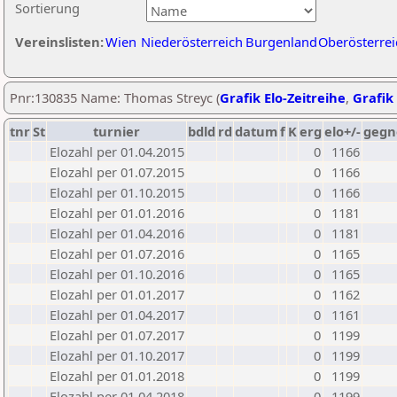
Sortierung
Vereinslisten:
Wien
Niederösterreich
Burgenland
Oberösterrei
Pnr:130835 Name: Thomas Streyc (
Grafik Elo-Zeitreihe
,
Grafik 
tnr
St
turnier
bdld
rd
datum
f
K
erg
elo+/-
gegn
Elozahl per 01.04.2015
0
1166
Elozahl per 01.07.2015
0
1166
Elozahl per 01.10.2015
0
1166
Elozahl per 01.01.2016
0
1181
Elozahl per 01.04.2016
0
1181
Elozahl per 01.07.2016
0
1165
Elozahl per 01.10.2016
0
1165
Elozahl per 01.01.2017
0
1162
Elozahl per 01.04.2017
0
1161
Elozahl per 01.07.2017
0
1199
Elozahl per 01.10.2017
0
1199
Elozahl per 01.01.2018
0
1199
Elozahl per 01.04.2018
0
1199