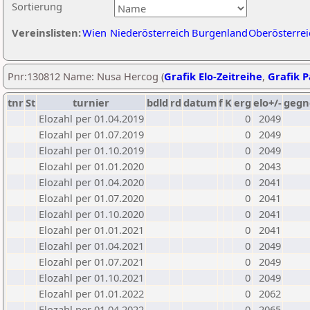
Sortierung
Vereinslisten:
Wien
Niederösterreich
Burgenland
Oberösterrei
Pnr:130812 Name: Nusa Hercog (
Grafik Elo-Zeitreihe
,
Grafik P
tnr
St
turnier
bdld
rd
datum
f
K
erg
elo+/-
gegn
Elozahl per 01.04.2019
0
2049
Elozahl per 01.07.2019
0
2049
Elozahl per 01.10.2019
0
2049
Elozahl per 01.01.2020
0
2043
Elozahl per 01.04.2020
0
2041
Elozahl per 01.07.2020
0
2041
Elozahl per 01.10.2020
0
2041
Elozahl per 01.01.2021
0
2041
Elozahl per 01.04.2021
0
2049
Elozahl per 01.07.2021
0
2049
Elozahl per 01.10.2021
0
2049
Elozahl per 01.01.2022
0
2062
Elozahl per 01.04.2022
0
2065