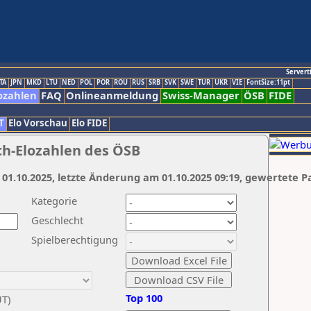
Servert
TA
JPN
MKD
LTU
NED
POL
POR
ROU
RUS
SRB
SVK
SWE
TUR
UKR
VIE
FontSize:11pt
ozahlen
FAQ
Onlineanmeldung
Swiss-Manager
ÖSB
FIDE
T
Elo Vorschau
Elo FIDE
ch-Elozahlen des ÖSB
 01.10.2025, letzte Änderung am 01.10.2025 09:19, gewertete P
Kategorie
Geschlecht
Spielberechtigung
Top 100
UT)