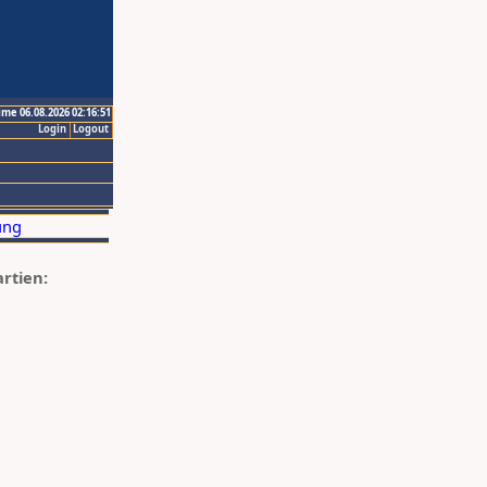
ime 06.08.2026 02:16:51
Login
Logout
artien: