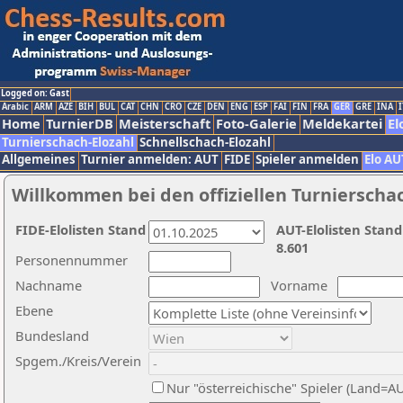
Logged on: Gast
Arabic
ARM
AZE
BIH
BUL
CAT
CHN
CRO
CZE
DEN
ENG
ESP
FAI
FIN
FRA
GER
GRE
INA
I
Home
TurnierDB
Meisterschaft
Foto-Galerie
Meldekartei
El
Turnierschach-Elozahl
Schnellschach-Elozahl
Allgemeines
Turnier anmelden: AUT
FIDE
Spieler anmelden
Elo AU
Willkommen bei den offiziellen Turnierscha
FIDE-Elolisten Stand
AUT-Elolisten Stand
8.601
Personennummer
Nachname
Vorname
Ebene
Bundesland
Spgem./Kreis/Verein
Nur "österreichische" Spieler (Land=A