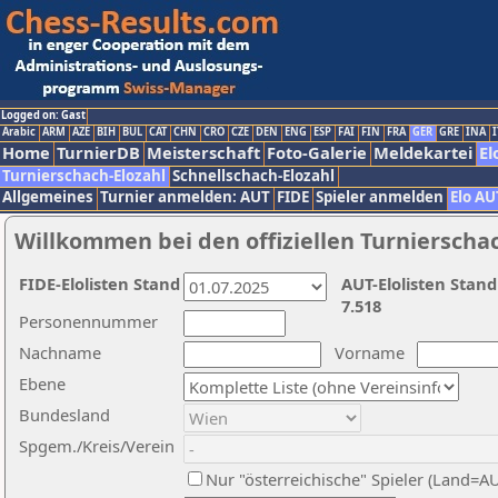
Logged on: Gast
Arabic
ARM
AZE
BIH
BUL
CAT
CHN
CRO
CZE
DEN
ENG
ESP
FAI
FIN
FRA
GER
GRE
INA
I
Home
TurnierDB
Meisterschaft
Foto-Galerie
Meldekartei
El
Turnierschach-Elozahl
Schnellschach-Elozahl
Allgemeines
Turnier anmelden: AUT
FIDE
Spieler anmelden
Elo AU
Willkommen bei den offiziellen Turnierscha
FIDE-Elolisten Stand
AUT-Elolisten Stand
7.518
Personennummer
Nachname
Vorname
Ebene
Bundesland
Spgem./Kreis/Verein
Nur "österreichische" Spieler (Land=A