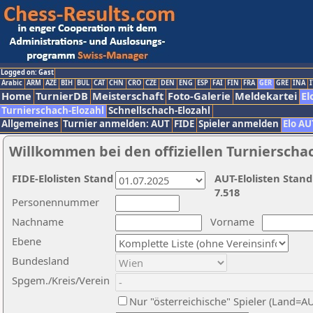
Logged on: Gast
Arabic
ARM
AZE
BIH
BUL
CAT
CHN
CRO
CZE
DEN
ENG
ESP
FAI
FIN
FRA
GER
GRE
INA
I
Home
TurnierDB
Meisterschaft
Foto-Galerie
Meldekartei
El
Turnierschach-Elozahl
Schnellschach-Elozahl
Allgemeines
Turnier anmelden: AUT
FIDE
Spieler anmelden
Elo AU
Willkommen bei den offiziellen Turnierscha
FIDE-Elolisten Stand
AUT-Elolisten Stand
7.518
Personennummer
Nachname
Vorname
Ebene
Bundesland
Spgem./Kreis/Verein
Nur "österreichische" Spieler (Land=A