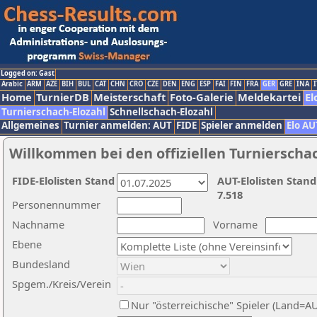
Logged on: Gast
Arabic
ARM
AZE
BIH
BUL
CAT
CHN
CRO
CZE
DEN
ENG
ESP
FAI
FIN
FRA
GER
GRE
INA
I
Home
TurnierDB
Meisterschaft
Foto-Galerie
Meldekartei
El
Turnierschach-Elozahl
Schnellschach-Elozahl
Allgemeines
Turnier anmelden: AUT
FIDE
Spieler anmelden
Elo AU
Willkommen bei den offiziellen Turnierscha
FIDE-Elolisten Stand
AUT-Elolisten Stand
7.518
Personennummer
Nachname
Vorname
Ebene
Bundesland
Spgem./Kreis/Verein
Nur "österreichische" Spieler (Land=A