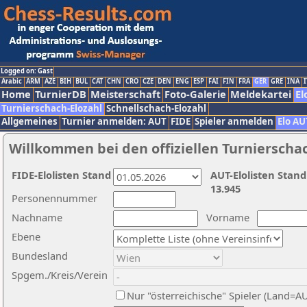
Logged on: Gast
Arabic
ARM
AZE
BIH
BUL
CAT
CHN
CRO
CZE
DEN
ENG
ESP
FAI
FIN
FRA
GER
GRE
INA
I
Home
TurnierDB
Meisterschaft
Foto-Galerie
Meldekartei
El
Turnierschach-Elozahl
Schnellschach-Elozahl
Allgemeines
Turnier anmelden: AUT
FIDE
Spieler anmelden
Elo AU
Willkommen bei den offiziellen Turnierscha
FIDE-Elolisten Stand
AUT-Elolisten Stand
13.945
Personennummer
Nachname
Vorname
Ebene
Bundesland
Spgem./Kreis/Verein
Nur "österreichische" Spieler (Land=A