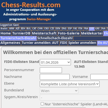
Logged on: Gast
Arabic
ARM
AZE
BIH
BUL
CAT
CHN
CRO
CZE
DEN
ENG
ESP
FAI
FIN
FRA
GER
GRE
INA
I
Home
TurnierDB
Meisterschaft
Foto-Galerie
Meldekartei
El
Turnierschach-Elozahl
Schnellschach-Elozahl
Allgemeines
Turnier anmelden: AUT
FIDE
Spieler anmelden
Elo AU
Willkommen bei den offiziellen Turnierscha
FIDE-Elolisten Stand
AUT-Elolisten Stand
13.945
Personennummer
Nachname
Vorname
Ebene
Bundesland
Spgem./Kreis/Verein
Nur "österreichische" Spieler (Land=A