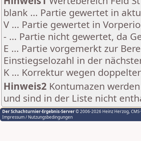
Hinweis1
Wertebereich Feld St 
blank ... Partie gewertet in akt
V ... Partie gewertet in Vorperi
- ... Partie nicht gewertet, da 
E ... Partie vorgemerkt zur Be
Einstiegselozahl in der nächst
K ... Korrektur wegen doppelt
Hinweis2
Kontumazen werden g
und sind in der Liste nicht enth
Der Schachturnier-Ergebnis-Server
© 2006-2026 Heinz Herzog
, CMS
Impressum / Nutzungsbedingungen