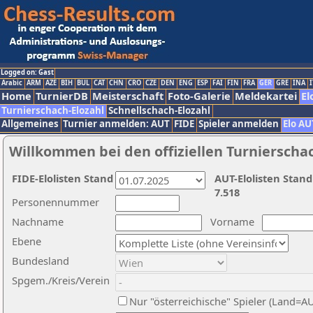
Logged on: Gast
Arabic
ARM
AZE
BIH
BUL
CAT
CHN
CRO
CZE
DEN
ENG
ESP
FAI
FIN
FRA
GER
GRE
INA
I
Home
TurnierDB
Meisterschaft
Foto-Galerie
Meldekartei
El
Turnierschach-Elozahl
Schnellschach-Elozahl
Allgemeines
Turnier anmelden: AUT
FIDE
Spieler anmelden
Elo AU
Willkommen bei den offiziellen Turnierscha
FIDE-Elolisten Stand
AUT-Elolisten Stand
7.518
Personennummer
Nachname
Vorname
Ebene
Bundesland
Spgem./Kreis/Verein
Nur "österreichische" Spieler (Land=A