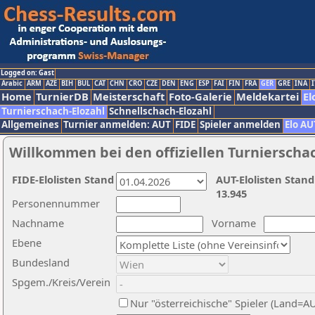
Logged on: Gast
Arabic
ARM
AZE
BIH
BUL
CAT
CHN
CRO
CZE
DEN
ENG
ESP
FAI
FIN
FRA
GER
GRE
INA
I
Home
TurnierDB
Meisterschaft
Foto-Galerie
Meldekartei
El
Turnierschach-Elozahl
Schnellschach-Elozahl
Allgemeines
Turnier anmelden: AUT
FIDE
Spieler anmelden
Elo AU
Willkommen bei den offiziellen Turnierscha
FIDE-Elolisten Stand
AUT-Elolisten Stand
13.945
Personennummer
Nachname
Vorname
Ebene
Bundesland
Spgem./Kreis/Verein
Nur "österreichische" Spieler (Land=A