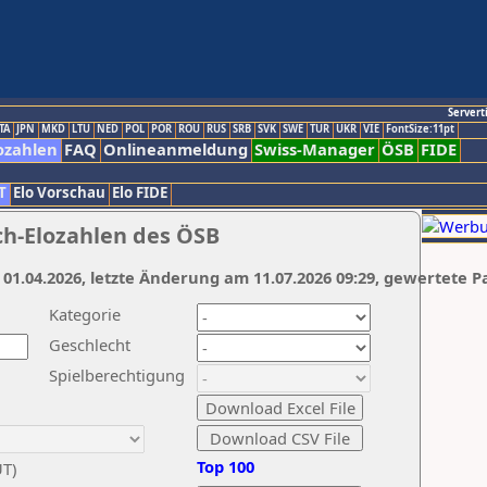
Servert
TA
JPN
MKD
LTU
NED
POL
POR
ROU
RUS
SRB
SVK
SWE
TUR
UKR
VIE
FontSize:11pt
ozahlen
FAQ
Onlineanmeldung
Swiss-Manager
ÖSB
FIDE
T
Elo Vorschau
Elo FIDE
ch-Elozahlen des ÖSB
 01.04.2026, letzte Änderung am 11.07.2026 09:29, gewertete P
Kategorie
Geschlecht
Spielberechtigung
Top 100
UT)