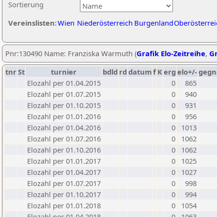
Sortierung
Vereinslisten:
Wien
Niederösterreich
Burgenland
Oberösterrei
Pnr:130490 Name: Franziska Warmuth (
Grafik Elo-Zeitreihe
,
Gr
tnr
St
turnier
bdld
rd
datum
f
K
erg
elo+/-
gegn
Elozahl per 01.04.2015
0
865
Elozahl per 01.07.2015
0
940
Elozahl per 01.10.2015
0
931
Elozahl per 01.01.2016
0
956
Elozahl per 01.04.2016
0
1013
Elozahl per 01.07.2016
0
1062
Elozahl per 01.10.2016
0
1062
Elozahl per 01.01.2017
0
1025
Elozahl per 01.04.2017
0
1027
Elozahl per 01.07.2017
0
998
Elozahl per 01.10.2017
0
994
Elozahl per 01.01.2018
0
1054
Elozahl per 01.04.2018
0
1063