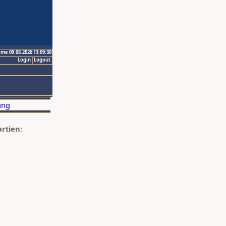
ime 09.08.2026 13:09:30
Login
Logout
artien: