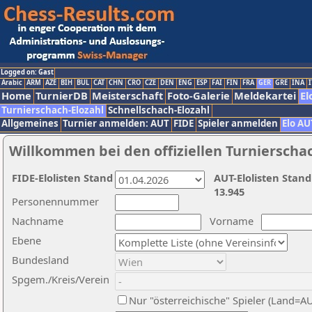
Logged on: Gast
Arabic
ARM
AZE
BIH
BUL
CAT
CHN
CRO
CZE
DEN
ENG
ESP
FAI
FIN
FRA
GER
GRE
INA
I
Home
TurnierDB
Meisterschaft
Foto-Galerie
Meldekartei
El
Turnierschach-Elozahl
Schnellschach-Elozahl
Allgemeines
Turnier anmelden: AUT
FIDE
Spieler anmelden
Elo AU
Willkommen bei den offiziellen Turnierscha
FIDE-Elolisten Stand
AUT-Elolisten Stand
13.945
Personennummer
Nachname
Vorname
Ebene
Bundesland
Spgem./Kreis/Verein
Nur "österreichische" Spieler (Land=A