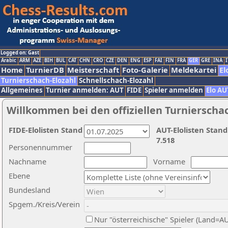
Logged on: Gast
Arabic
ARM
AZE
BIH
BUL
CAT
CHN
CRO
CZE
DEN
ENG
ESP
FAI
FIN
FRA
GER
GRE
INA
I
Home
TurnierDB
Meisterschaft
Foto-Galerie
Meldekartei
El
Turnierschach-Elozahl
Schnellschach-Elozahl
Allgemeines
Turnier anmelden: AUT
FIDE
Spieler anmelden
Elo AU
Willkommen bei den offiziellen Turnierscha
FIDE-Elolisten Stand
AUT-Elolisten Stand
7.518
Personennummer
Nachname
Vorname
Ebene
Bundesland
Spgem./Kreis/Verein
Nur "österreichische" Spieler (Land=A