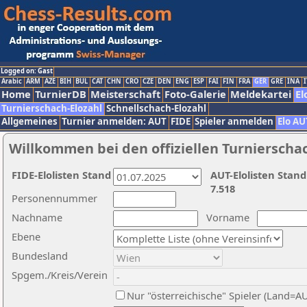
Logged on: Gast
Arabic
ARM
AZE
BIH
BUL
CAT
CHN
CRO
CZE
DEN
ENG
ESP
FAI
FIN
FRA
GER
GRE
INA
I
Home
TurnierDB
Meisterschaft
Foto-Galerie
Meldekartei
El
Turnierschach-Elozahl
Schnellschach-Elozahl
Allgemeines
Turnier anmelden: AUT
FIDE
Spieler anmelden
Elo AU
Willkommen bei den offiziellen Turnierscha
FIDE-Elolisten Stand
AUT-Elolisten Stand
7.518
Personennummer
Nachname
Vorname
Ebene
Bundesland
Spgem./Kreis/Verein
Nur "österreichische" Spieler (Land=A