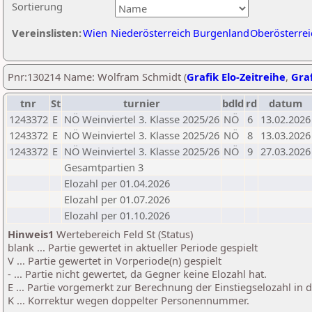
Sortierung
Vereinslisten:
Wien
Niederösterreich
Burgenland
Oberösterrei
Pnr:130214 Name: Wolfram Schmidt (
Grafik Elo-Zeitreihe
,
Graf
tnr
St
turnier
bdld
rd
datum
1243372
E
NÖ Weinviertel 3. Klasse 2025/26
NÖ
6
13.02.2026
1243372
E
NÖ Weinviertel 3. Klasse 2025/26
NÖ
8
13.03.2026
1243372
E
NÖ Weinviertel 3. Klasse 2025/26
NÖ
9
27.03.2026
Gesamtpartien 3
Elozahl per 01.04.2026
Elozahl per 01.07.2026
Elozahl per 01.10.2026
Hinweis1
Wertebereich Feld St (Status)
blank ... Partie gewertet in aktueller Periode gespielt
V ... Partie gewertet in Vorperiode(n) gespielt
- ... Partie nicht gewertet, da Gegner keine Elozahl hat.
E ... Partie vorgemerkt zur Berechnung der Einstiegselozahl in
K ... Korrektur wegen doppelter Personennummer.