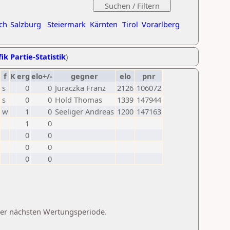
ch
Salzburg
Steiermark
Kärnten
Tirol
Vorarlberg
ik Partie-Statistik
)
f
K
erg
elo+/-
gegner
elo
pnr
s
0
0
Juraczka Franz
2126
106072
s
0
0
Hold Thomas
1339
147944
w
1
0
Seeliger Andreas
1200
147163
1
0
0
0
0
0
0
0
 der nächsten Wertungsperiode.