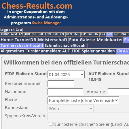
Logged on: Gast
Arabic
ARM
AZE
BIH
BUL
CAT
CHN
CRO
CZE
DEN
ENG
ESP
FAI
FIN
FRA
GER
GRE
INA
I
Home
TurnierDB
Meisterschaft
Foto-Galerie
Meldekartei
El
Turnierschach-Elozahl
Schnellschach-Elozahl
Allgemeines
Turnier anmelden: AUT
FIDE
Spieler anmelden
Elo AU
Willkommen bei den offiziellen Turnierscha
FIDE-Elolisten Stand
AUT-Elolisten Stand
13.945
Personennummer
Nachname
Vorname
Ebene
Bundesland
Spgem./Kreis/Verein
Nur "österreichische" Spieler (Land=A