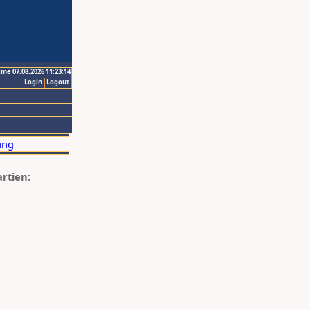
ime 07.08.2026 11:23:14
Login
Logout
artien: