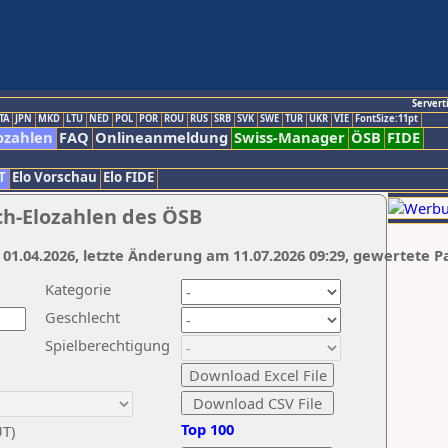
Servert
TA
JPN
MKD
LTU
NED
POL
POR
ROU
RUS
SRB
SVK
SWE
TUR
UKR
VIE
FontSize:11pt
ozahlen
FAQ
Onlineanmeldung
Swiss-Manager
ÖSB
FIDE
T
Elo Vorschau
Elo FIDE
ch-Elozahlen des ÖSB
 01.04.2026, letzte Änderung am 11.07.2026 09:29, gewertete P
Kategorie
Geschlecht
Spielberechtigung
Top 100
UT)