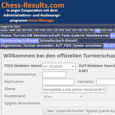
Logged on: Gast
Arabic
ARM
AZE
BIH
BUL
CAT
CHN
CRO
CZE
DEN
ENG
ESP
FAI
FIN
FRA
GER
GRE
INA
I
Home
TurnierDB
Meisterschaft
Foto-Galerie
Meldekartei
El
Turnierschach-Elozahl
Schnellschach-Elozahl
Allgemeines
Turnier anmelden: AUT
FIDE
Spieler anmelden
Elo AU
Willkommen bei den offiziellen Turnierscha
FIDE-Elolisten Stand
AUT-Elolisten Stand
8.601
Personennummer
Nachname
Vorname
Ebene
Bundesland
Spgem./Kreis/Verein
Nur "österreichische" Spieler (Land=A