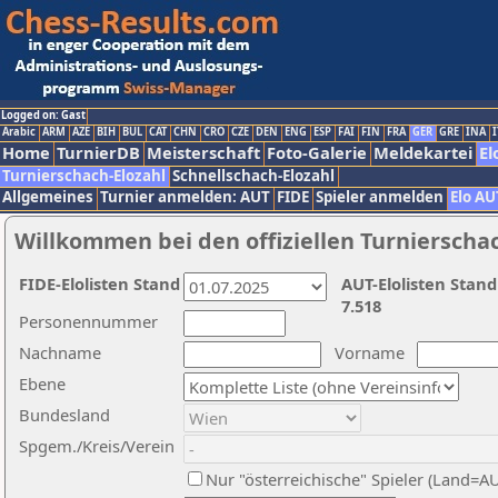
Logged on: Gast
Arabic
ARM
AZE
BIH
BUL
CAT
CHN
CRO
CZE
DEN
ENG
ESP
FAI
FIN
FRA
GER
GRE
INA
I
Home
TurnierDB
Meisterschaft
Foto-Galerie
Meldekartei
El
Turnierschach-Elozahl
Schnellschach-Elozahl
Allgemeines
Turnier anmelden: AUT
FIDE
Spieler anmelden
Elo AU
Willkommen bei den offiziellen Turnierscha
FIDE-Elolisten Stand
AUT-Elolisten Stand
7.518
Personennummer
Nachname
Vorname
Ebene
Bundesland
Spgem./Kreis/Verein
Nur "österreichische" Spieler (Land=A