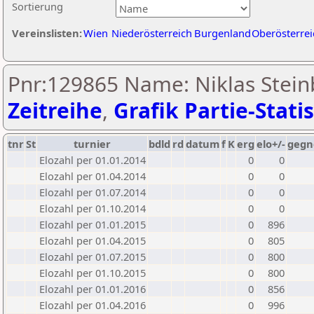
Sortierung
Vereinslisten:
Wien
Niederösterreich
Burgenland
Oberösterrei
Pnr:129865 Name: Niklas Stein
Zeitreihe
,
Grafik Partie-Statis
tnr
St
turnier
bdld
rd
datum
f
K
erg
elo+/-
gegn
Elozahl per 01.01.2014
0
0
Elozahl per 01.04.2014
0
0
Elozahl per 01.07.2014
0
0
Elozahl per 01.10.2014
0
0
Elozahl per 01.01.2015
0
896
Elozahl per 01.04.2015
0
805
Elozahl per 01.07.2015
0
800
Elozahl per 01.10.2015
0
800
Elozahl per 01.01.2016
0
856
Elozahl per 01.04.2016
0
996