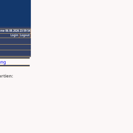
ime 06.08.2026 23:59:54
Login
Logout
artien: