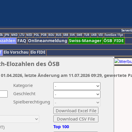
Servert
TA
JPN
MKD
LTU
NED
POL
POR
ROU
RUS
SRB
SVK
SWE
TUR
UKR
VIE
FontSize:11pt
ozahlen
FAQ
Onlineanmeldung
Swiss-Manager
ÖSB
FIDE
T
Elo Vorschau
Elo FIDE
ch-Elozahlen des ÖSB
 01.04.2026, letzte Änderung am 11.07.2026 09:29, gewertete P
Kategorie
Geschlecht
Spielberechtigung
Top 100
UT)