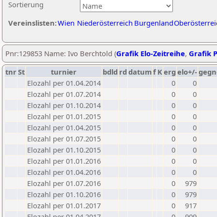
Sortierung
Vereinslisten:
Wien
Niederösterreich
Burgenland
Oberösterrei
Pnr:129853 Name: Ivo Berchtold (
Grafik Elo-Zeitreihe
,
Grafik P
tnr
St
turnier
bdld
rd
datum
f
K
erg
elo+/-
gegn
Elozahl per 01.04.2014
0
0
Elozahl per 01.07.2014
0
0
Elozahl per 01.10.2014
0
0
Elozahl per 01.01.2015
0
0
Elozahl per 01.04.2015
0
0
Elozahl per 01.07.2015
0
0
Elozahl per 01.10.2015
0
0
Elozahl per 01.01.2016
0
0
Elozahl per 01.04.2016
0
0
Elozahl per 01.07.2016
0
979
Elozahl per 01.10.2016
0
979
Elozahl per 01.01.2017
0
917
Elozahl per 01.04.2017
0
909