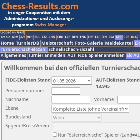
Logged on: Gast
Arabic
ARM
AZE
BIH
BUL
CAT
CHN
CRO
CZE
DEN
ENG
ESP
FAI
FIN
FRA
GER
GRE
INA
I
Home
TurnierDB
Meisterschaft
Foto-Galerie
Meldekartei
El
Turnierschach-Elozahl
Schnellschach-Elozahl
Allgemeines
Turnier anmelden: AUT
FIDE
Spieler anmelden
Elo AU
Willkommen bei den offiziellen Turnierscha
FIDE-Elolisten Stand
AUT-Elolisten Stand
13.945
Personennummer
Nachname
Vorname
Ebene
Bundesland
Spgem./Kreis/Verein
Nur "österreichische" Spieler (Land=A