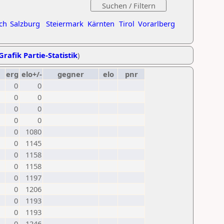
ch
Salzburg
Steiermark
Kärnten
Tirol
Vorarlberg
Grafik Partie-Statistik
)
erg
elo+/-
gegner
elo
pnr
0
0
0
0
0
0
0
0
0
1080
0
1145
0
1158
0
1158
0
1197
0
1206
0
1193
0
1193
0
1246