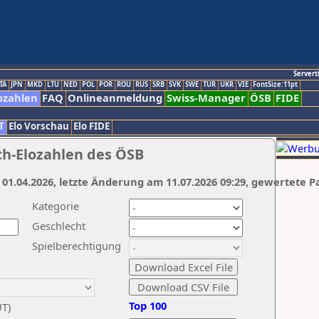
Servert
TA
JPN
MKD
LTU
NED
POL
POR
ROU
RUS
SRB
SVK
SWE
TUR
UKR
VIE
FontSize:11pt
ozahlen
FAQ
Onlineanmeldung
Swiss-Manager
ÖSB
FIDE
T
Elo Vorschau
Elo FIDE
ch-Elozahlen des ÖSB
 01.04.2026, letzte Änderung am 11.07.2026 09:29, gewertete P
Kategorie
Geschlecht
Spielberechtigung
Top 100
UT)