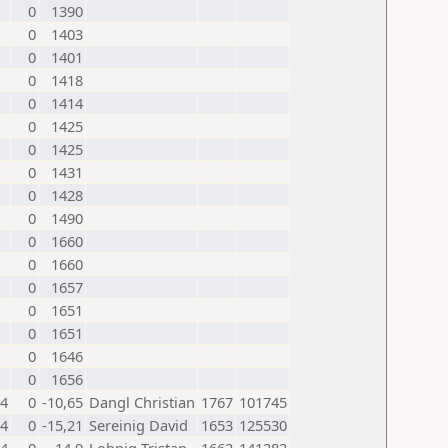
0
1390
0
1403
0
1401
0
1418
0
1414
0
1425
0
1425
0
1431
0
1428
0
1490
0
1660
0
1660
0
1657
0
1651
0
1651
0
1646
0
1656
.4
0
-10,65
Dangl Christian
1767
101745
.4
0
-15,21
Sereinig David
1653
125530