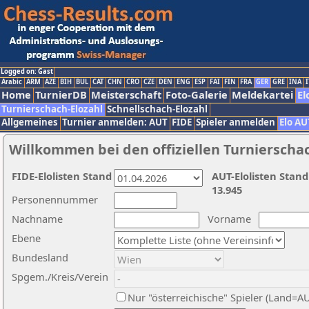
Logged on: Gast
Arabic
ARM
AZE
BIH
BUL
CAT
CHN
CRO
CZE
DEN
ENG
ESP
FAI
FIN
FRA
GER
GRE
INA
I
Home
TurnierDB
Meisterschaft
Foto-Galerie
Meldekartei
El
Turnierschach-Elozahl
Schnellschach-Elozahl
Allgemeines
Turnier anmelden: AUT
FIDE
Spieler anmelden
Elo AU
Willkommen bei den offiziellen Turnierscha
FIDE-Elolisten Stand
AUT-Elolisten Stand
13.945
Personennummer
Nachname
Vorname
Ebene
Bundesland
Spgem./Kreis/Verein
Nur "österreichische" Spieler (Land=A