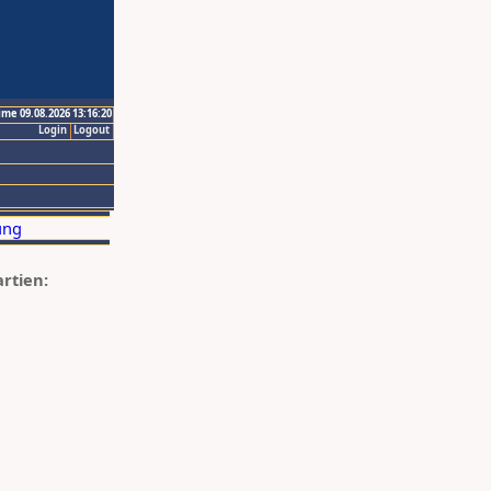
ime 09.08.2026 13:16:20
Login
Logout
artien: