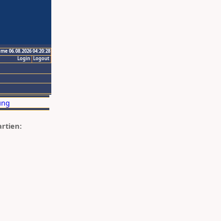
ime 06.08.2026 04:20:28
Login
Logout
artien: