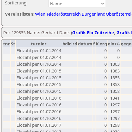
Sortierung
Vereinslisten:
Wien
Niederösterreich
Burgenland
Oberösterrei
Pnr:129835 Name: Gerhard Dank (
Grafik Elo-Zeitreihe
,
Grafik 
tnr
St
turnier
bdld
rd
datum
f
K
erg
elo+/-
gegn
Elozahl per 01.04.2014
0
0
Elozahl per 01.07.2014
0
0
Elozahl per 01.10.2014
0
1363
Elozahl per 01.01.2015
0
1383
Elozahl per 01.04.2015
0
1355
Elozahl per 01.07.2015
0
1358
Elozahl per 01.10.2015
0
1358
Elozahl per 01.01.2016
0
1341
Elozahl per 01.04.2016
0
1297
Elozahl per 01.07.2016
0
1297
Elozahl per 01.10.2016
0
1297
Elozahl per 01.01.2017
0
1298
Elozahl per 01.04.2017
0
1278