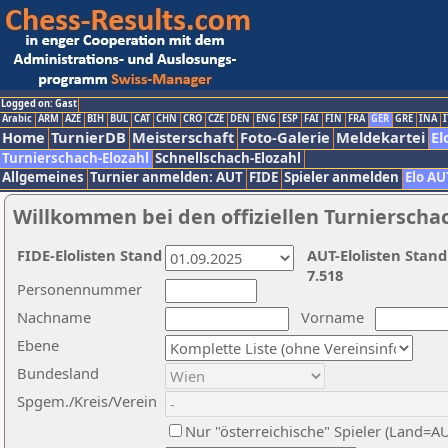
Logged on: Gast
Arabic
ARM
AZE
BIH
BUL
CAT
CHN
CRO
CZE
DEN
ENG
ESP
FAI
FIN
FRA
GER
GRE
INA
I
Home
TurnierDB
Meisterschaft
Foto-Galerie
Meldekartei
El
Turnierschach-Elozahl
Schnellschach-Elozahl
Allgemeines
Turnier anmelden: AUT
FIDE
Spieler anmelden
Elo AU
Willkommen bei den offiziellen Turnierscha
FIDE-Elolisten Stand
AUT-Elolisten Stand
7.518
Personennummer
Nachname
Vorname
Ebene
Bundesland
Spgem./Kreis/Verein
Nur "österreichische" Spieler (Land=A