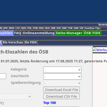
Servert
TA
JPN
MKD
LTU
NED
POL
POR
ROU
RUS
SRB
SVK
SWE
TUR
UKR
VIE
FontSize:11pt
ozahlen
FAQ
Onlineanmeldung
Swiss-Manager
ÖSB
FIDE
T
Elo Vorschau
Elo FIDE
ch-Elozahlen des ÖSB
 01.07.2025, letzte Änderung am 17.08.2025 11:27, gewertete P
Kategorie
Geschlecht
Spielberechtigung
Top 100
UT)