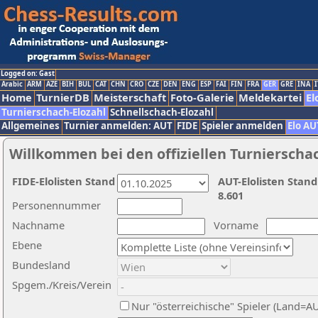
Logged on: Gast
Arabic
ARM
AZE
BIH
BUL
CAT
CHN
CRO
CZE
DEN
ENG
ESP
FAI
FIN
FRA
GER
GRE
INA
I
Home
TurnierDB
Meisterschaft
Foto-Galerie
Meldekartei
El
Turnierschach-Elozahl
Schnellschach-Elozahl
Allgemeines
Turnier anmelden: AUT
FIDE
Spieler anmelden
Elo AU
Willkommen bei den offiziellen Turnierscha
FIDE-Elolisten Stand
AUT-Elolisten Stand
8.601
Personennummer
Nachname
Vorname
Ebene
Bundesland
Spgem./Kreis/Verein
Nur "österreichische" Spieler (Land=A