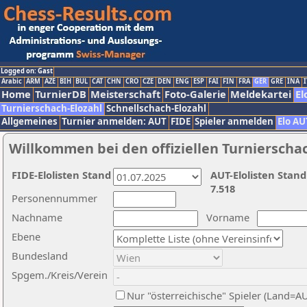
Logged on: Gast
Arabic
ARM
AZE
BIH
BUL
CAT
CHN
CRO
CZE
DEN
ENG
ESP
FAI
FIN
FRA
GER
GRE
INA
I
Home
TurnierDB
Meisterschaft
Foto-Galerie
Meldekartei
El
Turnierschach-Elozahl
Schnellschach-Elozahl
Allgemeines
Turnier anmelden: AUT
FIDE
Spieler anmelden
Elo AU
Willkommen bei den offiziellen Turnierscha
FIDE-Elolisten Stand
AUT-Elolisten Stand
7.518
Personennummer
Nachname
Vorname
Ebene
Bundesland
Spgem./Kreis/Verein
Nur "österreichische" Spieler (Land=A