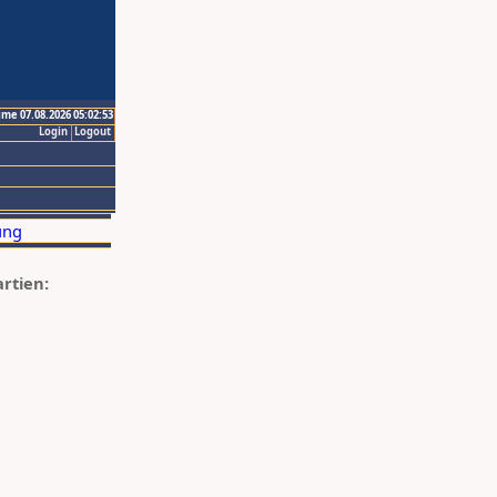
ime 07.08.2026 05:02:53
Login
Logout
artien: