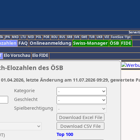
Servert
TA
JPN
MKD
LTU
NED
POL
POR
ROU
RUS
SRB
SVK
SWE
TUR
UKR
VIE
FontSize:11pt
ozahlen
FAQ
Onlineanmeldung
Swiss-Manager
ÖSB
FIDE
T
Elo Vorschau
Elo FIDE
ch-Elozahlen des ÖSB
 01.04.2026, letzte Änderung am 11.07.2026 09:29, gewertete P
Kategorie
Geschlecht
Spielberechtigung
Top 100
UT)