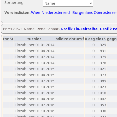
Sortierung
Vereinslisten:
Wien
Niederösterreich
Burgenland
Oberösterrei
Pnr:129671 Name: Rene Schaar (
Grafik Elo-Zeitreihe
,
Grafik Pa
tnr
St
turnier
bdld
rd
datum
f
K
erg
elo+/-
gegn
Elozahl per 01.01.2014
0
929
Elozahl per 01.04.2014
0
891
Elozahl per 01.07.2014
0
979
Elozahl per 01.10.2014
0
976
Elozahl per 01.01.2015
0
1021
Elozahl per 01.04.2015
0
973
Elozahl per 01.07.2015
0
989
Elozahl per 01.10.2015
0
1023
Elozahl per 01.01.2016
0
1016
Elozahl per 01.04.2016
0
1002
Elozahl per 01.07.2016
0
953
Elozahl per 01.10.2016
0
936
Elozahl per 01.01.2017
0
927