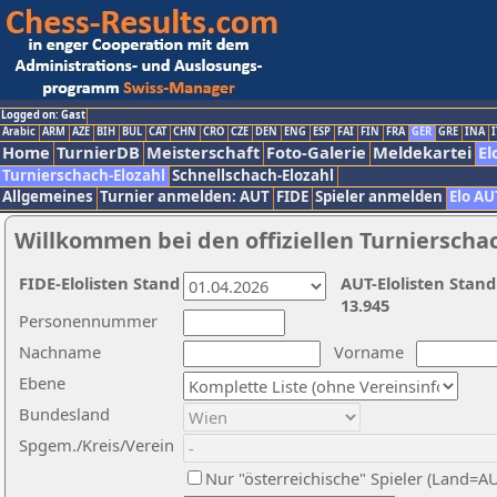
Logged on: Gast
Arabic
ARM
AZE
BIH
BUL
CAT
CHN
CRO
CZE
DEN
ENG
ESP
FAI
FIN
FRA
GER
GRE
INA
I
Home
TurnierDB
Meisterschaft
Foto-Galerie
Meldekartei
El
Turnierschach-Elozahl
Schnellschach-Elozahl
Allgemeines
Turnier anmelden: AUT
FIDE
Spieler anmelden
Elo AU
Willkommen bei den offiziellen Turnierscha
FIDE-Elolisten Stand
AUT-Elolisten Stand
13.945
Personennummer
Nachname
Vorname
Ebene
Bundesland
Spgem./Kreis/Verein
Nur "österreichische" Spieler (Land=A